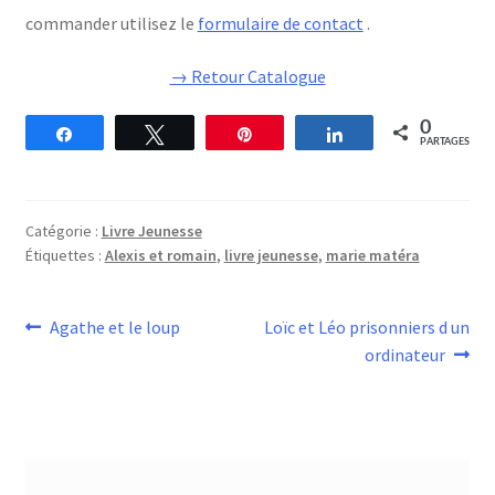
commander utilisez le
formulaire de contact
.
→ Retour Catalogue
0
Partagez
Tweetez
Épingle
Partagez
PARTAGES
Catégorie :
Livre Jeunesse
Étiquettes :
Alexis et romain
,
livre jeunesse
,
marie matéra
Navigation
Article
Article
Agathe et le loup
Loïc et Léo prisonniers d un
précédent :
suivant :
ordinateur
de
l’article