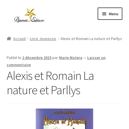
Aller
Aller
Menu
à
au
la
contenu
Accueil
navigation
Accueil
Livre Jeunesse
Alexis et Romain La nature et Parllys
Ouvrir
Catalogue
le
Publié le
2 décembre 2015
par
Marie Matera
—
Laisser un
menu
Auteurs publiés
commentaire
enfant
Alexis et Romain La
Mon compte
nature et Parllys
Panier
Contact
Ouvrir
À propos
le