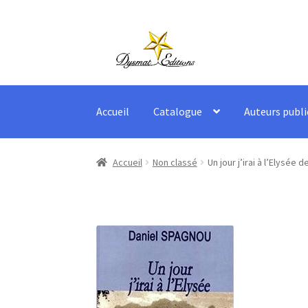
Aller
Aller
à
au
la
contenu
navigation
Accueil
Catalogue
Auteurs publi
Accueil
Non classé
Un jour j’irai à l’Elysée