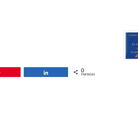
0
Épingle
Partagez
PARTAGES