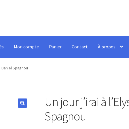
és
Mon compte
Panier
Contact
À propos
 de Daniel Spagnou
Un jour j’irai à l’E
🔍
Spagnou