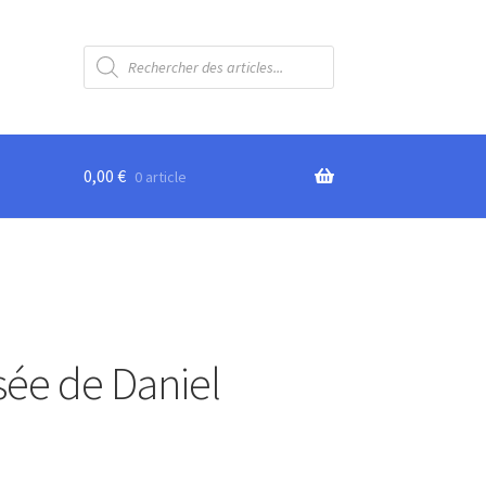
Recherche
de
produits
0,00
€
0 article
lysée de Daniel