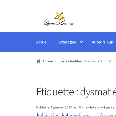
Aller
Aller
à
au
la
contenu
navigation
Accueil
Catalogue
Auteurs publi
Accueil
Sujets identifiés “dysmat éditions”
Étiquette :
dysmat é
Publié le
4 janvier 2017
par
Marie Matera
—
Laisse