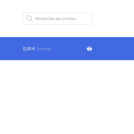
Recherche
de
produits
0,00
€
0 article