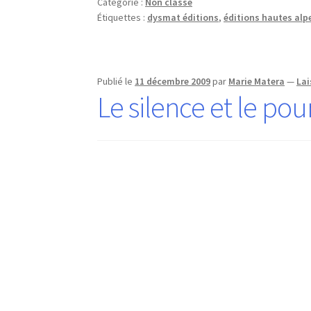
Catégorie :
Non classé
Étiquettes :
dysmat éditions
,
éditions hautes alp
Publié le
11 décembre 2009
par
Marie Matera
—
Lai
Le silence et le po