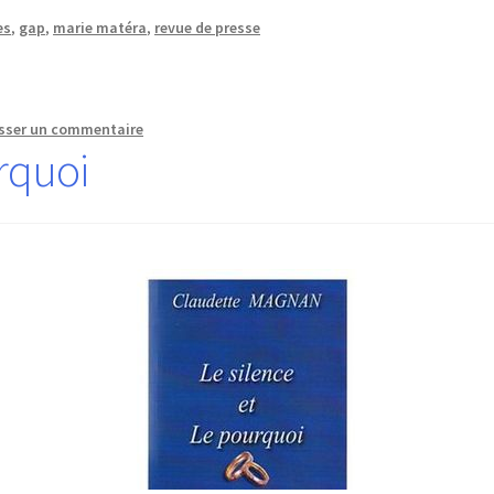
es
,
gap
,
marie matéra
,
revue de presse
sser un commentaire
urquoi