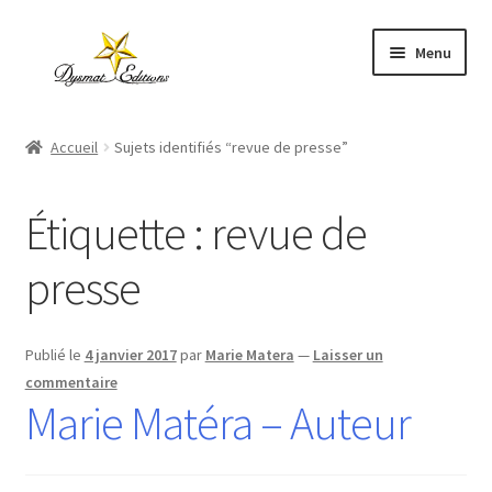
Aller
Aller
Menu
à
au
la
contenu
Accueil
navigation
Accueil
Sujets identifiés “revue de presse”
Ouvrir
Catalogue
le
Étiquette :
revue de
menu
Auteurs publiés
enfant
presse
Mon compte
Panier
Publié le
4 janvier 2017
par
Marie Matera
—
Laisser un
commentaire
Marie Matéra – Auteur
Contact
Ouvrir
À propos
le